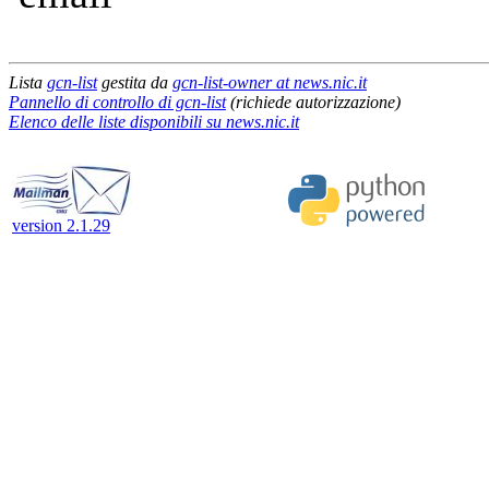
Lista
gcn-list
gestita da
gcn-list-owner at news.nic.it
Pannello di controllo di gcn-list
(richiede autorizzazione)
Elenco delle liste disponibili su news.nic.it
version 2.1.29