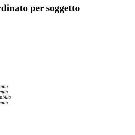
rdinato per soggetto
entin
entin
mbilla
entin