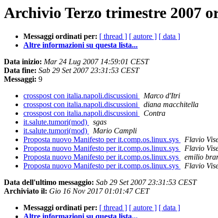
Archivio Terzo trimestre 2007 o
Messaggi ordinati per:
[ thread ]
[ autore ]
[ data ]
Altre informazioni su questa lista...
Data inizio:
Mar 24 Lug 2007 14:59:01 CEST
Data fine:
Sab 29 Set 2007 23:31:53 CEST
Messaggi:
9
crosspost con italia.napoli.discussioni
Marco d'Itri
crosspost con italia.napoli.discussioni
diana macchitella
crosspost con italia.napoli.discussioni
Contra
it.salute.tumori(mod)
sgas
it.salute.tumori(mod)
Mario Campli
Proposta nuovo Manifesto per it.comp.os.linux.sys
Flavio Vis
Proposta nuovo Manifesto per it.comp.os.linux.sys
Flavio Vis
Proposta nuovo Manifesto per it.comp.os.linux.sys
emilio bra
Proposta nuovo Manifesto per it.comp.os.linux.sys
Flavio Vis
Data dell'ultimo messaggio:
Sab 29 Set 2007 23:31:53 CEST
Archiviato il:
Gio 16 Nov 2017 01:01:47 CET
Messaggi ordinati per:
[ thread ]
[ autore ]
[ data ]
Altre informazioni su questa lista...