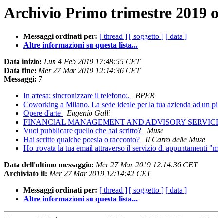
Archivio Primo trimestre 2019 o
Messaggi ordinati per:
[ thread ]
[ soggetto ]
[ data ]
Altre informazioni su questa lista...
Data inizio:
Lun 4 Feb 2019 17:48:55 CET
Data fine:
Mer 27 Mar 2019 12:14:36 CET
Messaggi:
7
In attesa: sincronizzare il telefono:.
BPER
Coworking a Milano. La sede ideale per la tua azienda ad un pi
Opere d'arte
Eugenio Galli
FINANCIAL MANAGEMENT AND ADVISORY SERVICES
Vuoi pubblicare quello che hai scritto?
Muse
Hai scritto qualche poesia o racconto?
Il Carro delle Muse
Ho trovata la tua email attraverso il servizio di appuntamenti "m
Data dell'ultimo messaggio:
Mer 27 Mar 2019 12:14:36 CET
Archiviato il:
Mer 27 Mar 2019 12:14:42 CET
Messaggi ordinati per:
[ thread ]
[ soggetto ]
[ data ]
Altre informazioni su questa lista...