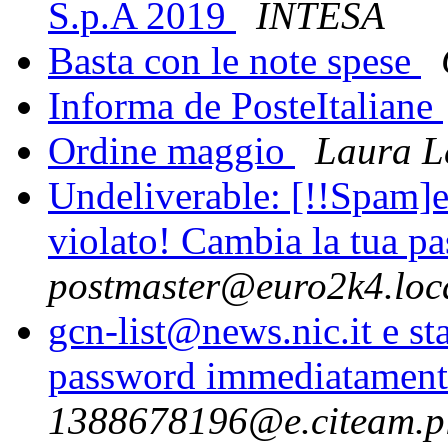
S.p.A 2019
INTESA
Basta con le note spese
Informa de PosteItaliane
Ordine maggio
Laura L
Undeliverable: [!!Spam]e
violato! Cambia la tua 
postmaster@euro2k4.loc
gcn-list@news.nic.it e st
password immediatamen
1388678196@e.citeam.p