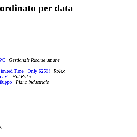
ordinato per data
e PC
Gestionale Risorse umane
Limited Time - Only $250!
Rolex
oday!
Hot Rolex
viluppo
Piano industriale
.