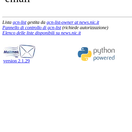
Lista
gcn-list
gestita da
gcn-list-owner at news.nic.it
Pannello di controllo di gcn-list
(richiede autorizzazione)
Elenco delle liste disponibili su news.nic.it
version 2.1.29