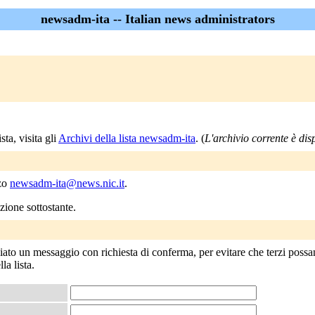
newsadm-ita -- Italian news administrators
ta, visita gli
Archivi della lista newsadm-ita
. (
L'archivio corrente è dispo
zzo
newsadm-ita@news.nic.it
.
ezione sottostante.
ato un messaggio con richiesta di conferma, per evitare che terzi possano
la lista.