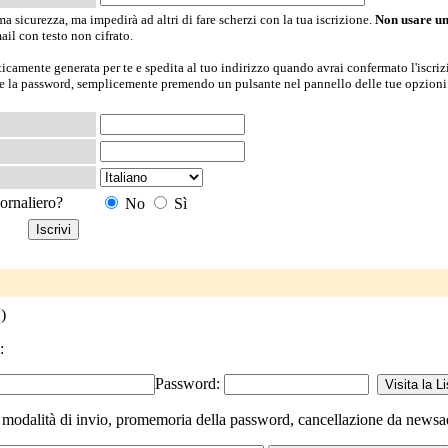
 sicurezza, ma impedirà ad altri di fare scherzi con la tua iscrizione.
Non usare u
ail con testo non cifrato.
icamente generata per te e spedita al tuo indirizzo quando avrai confermato l'iscriz
te la password, semplicemente premendo un pulsante nel pannello delle tue opzioni
iornaliero?
No
Sì
.
)
:
Password:
modalità di invio, promemoria della password, cancellazione da newsadm-it