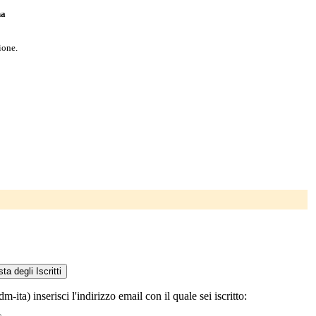
na
ione.
a) inserisci l'indirizzo email con il quale sei iscritto: