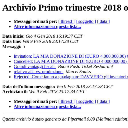
Archivio Primo trimestre 2018 o
Messaggi ordinati per:
[ thread ]
[ soggetto ]
[ data ]
Altre informazioni su questa lista...
Data inizio:
Gio 4 Gen 2018 16:19:37 CET
Data fine:
Ven 9 Feb 2018 23:17:28 CET
Messaggi:
5
Invitation: LA MIA DONAZIONE DI (EURO 4.000.000,00) 
Cancelled: LA MIA DONAZIONE DI (EURO 4.000.000,00) 
Grandi vantaggi fiscali
Buoni Pasto Ticket Restaurant
relativo alla vs. produzione
Marcel Souiss
Rejected: Come fanno a guadagnare DAVVERO gli inventori d
Data dell'ultimo messaggio:
Ven 9 Feb 2018 23:17:28 CET
Archiviato il:
Ven 9 Feb 2018 23:17:34 CET
Messaggi ordinati per:
[ thread ]
[ soggetto ]
[ data ]
Altre informazioni su questa lista...
Questo archivio è stato generato da Pipermail 0.09 (Mailman edition)