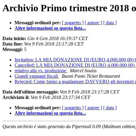
Archivio Primo trimestre 2018 o
Messaggi ordinati per:
[ soggetto ]
[ autore ]
[ data ]
Altre informazioni su questa lista...
Data inizio:
Gio 4 Gen 2018 16:19:37 CET
Data fine:
Ven 9 Feb 2018 23:17:28 CET
Messaggi:
5
Invitation: LA MIA DONAZIONE DI (EURO 4.000.000,00) 
Cancelled: LA MIA DONAZIONE DI (EURO 4.000.000,00) 
relativo alla vs. produzione
Marcel Souiss
Grandi vantaggi fiscali
Buoni Pasto Ticket Restaurant
Rejected: Come fanno a guadagnare DAVVERO gli inventori d
Data dell'ultimo messaggio:
Ven 9 Feb 2018 23:17:28 CET
Archiviato il:
Ven 9 Feb 2018 23:17:34 CET
Messaggi ordinati per:
[ soggetto ]
[ autore ]
[ data ]
Altre informazioni su questa lista...
Questo archivio è stato generato da Pipermail 0.09 (Mailman edition)