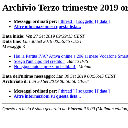
Archivio Terzo trimestre 2019 o
Messaggi ordinati per:
[ thread ]
[ soggetto ]
[ data ]
Altre informazioni su questa lista...
Data inizio:
Ven 27 Set 2019 09:39:13 CEST
Data fine:
Lun 30 Set 2019 00:56:45 CEST
Messaggi:
3
Hai la Partita IVA? Attiva online a 20€ al mese Vodafone Sma
Scegli l'anticipo del credito!
Banca IFIS
Noleggio auto a prezzi imbattibili!
Motum
Data dell'ultimo messaggio:
Lun 30 Set 2019 00:56:45 CEST
Archiviato il:
Lun 30 Set 2019 00:56:50 CEST
Messaggi ordinati per:
[ thread ]
[ soggetto ]
[ data ]
Altre informazioni su questa lista...
Questo archivio è stato generato da Pipermail 0.09 (Mailman edition)