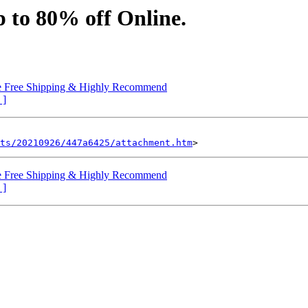
p to 80% off Online.
le Free Shipping & Highly Recommend
 ]
ts/20210926/447a6425/attachment.htm
le Free Shipping & Highly Recommend
 ]