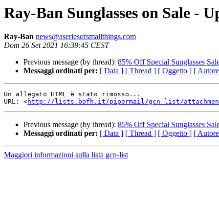
Ray-Ban Sunglasses on Sale - U
Ray-Ban
news@aseriesofsmallthings.com
Dom 26 Set 2021 16:39:45 CEST
Previous message (by thread):
85% Off Special Sunglasses Sa
Messaggi ordinati per:
[ Data ]
[ Thread ]
[ Oggetto ]
[ Autore
Un allegato HTML è stato rimosso...

URL: <
http://lists.bofh.it/pipermail/gcn-list/attachmen
Previous message (by thread):
85% Off Special Sunglasses Sa
Messaggi ordinati per:
[ Data ]
[ Thread ]
[ Oggetto ]
[ Autore
Maggiori informazioni sulla lista gcn-list