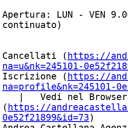
Apertura: LUN - VEN 9.0
continuato)

Cancellati (
https://and
na=u&nk=245101-0e52f218
Iscrizione (
https://and
na=profile&nk=245101-0e
   |   Vedi nel Browser 
(
https://andreacastella
0e52f21899&id=73
) 

Andrea Castellana Agenz