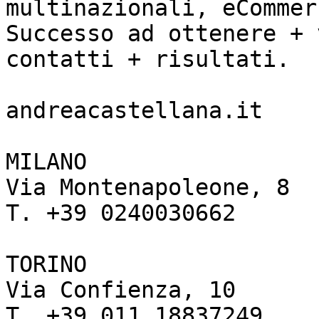
multinazionali, eCommer
Successo ad ottenere + 
contatti + risultati.

andreacastellana.it

MILANO

Via Montenapoleone, 8

T. +39 0240030662

TORINO

Via Confienza, 10

T. +39 011 18837249
