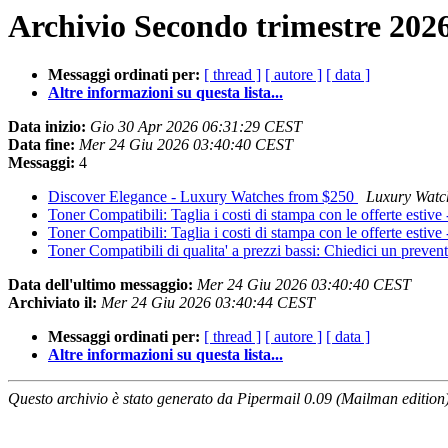
Archivio Secondo trimestre 2026
Messaggi ordinati per:
[ thread ]
[ autore ]
[ data ]
Altre informazioni su questa lista...
Data inizio:
Gio 30 Apr 2026 06:31:29 CEST
Data fine:
Mer 24 Giu 2026 03:40:40 CEST
Messaggi:
4
Discover Elegance - Luxury Watches from $250
Luxury Watc
Toner Compatibili: Taglia i costi di stampa con le offerte estiv
Toner Compatibili: Taglia i costi di stampa con le offerte estiv
Toner Compatibili di qualita' a prezzi bassi: Chiedici un prevent
Data dell'ultimo messaggio:
Mer 24 Giu 2026 03:40:40 CEST
Archiviato il:
Mer 24 Giu 2026 03:40:44 CEST
Messaggi ordinati per:
[ thread ]
[ autore ]
[ data ]
Altre informazioni su questa lista...
Questo archivio è stato generato da Pipermail 0.09 (Mailman edition)