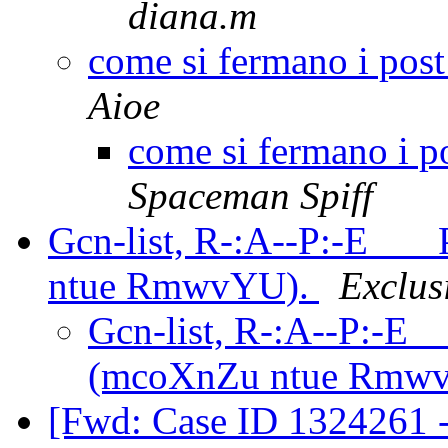
diana.m
come si fermano i post
Aioe
come si fermano i p
Spaceman Spiff
Gcn-list, R-:A--P:-E__
ntue RmwvYU).
Exclus
Gcn-list, R-:A--P:-E_
(mcoXnZu ntue Rmw
[Fwd: Case ID 1324261 -