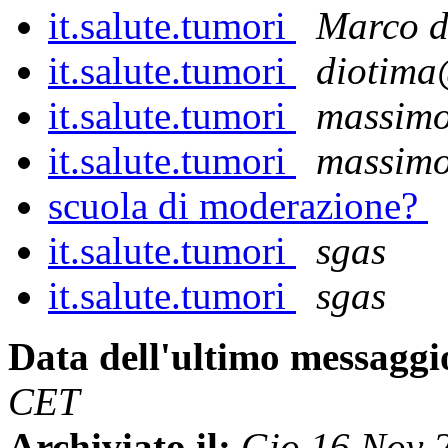
it.salute.tumori
Marco d'
it.salute.tumori
diotima
it.salute.tumori
massim
it.salute.tumori
massim
scuola di moderazione?
it.salute.tumori
sgas
it.salute.tumori
sgas
Data dell'ultimo messaggi
CET
Archiviato il:
Gio 16 Nov 