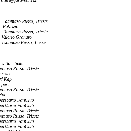
allist@fastwebnet.it
?
Tommaso Russo, Trieste
?
Fabrizio
?
Tommaso Russo, Trieste
Valerio Granato
Tommaso Russo, Trieste
vio Bacchetta
maso Russo, Trieste
rizio
rd Kap
epers
maso Russo, Trieste
vino
perMario FanClub
perMario FanClub
maso Russo, Trieste
maso Russo, Trieste
perMario FanClub
perMario FanClub