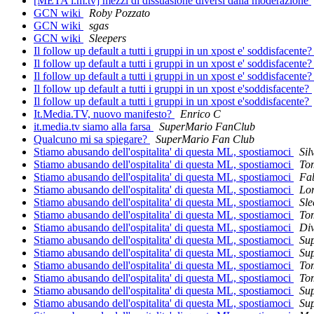
[META i.m.tv] mezzi di dissuasione diversi dalla moderazione
GCN wiki
Roby Pozzato
GCN wiki
sgas
GCN wiki
Sleepers
Il follow up default a tutti i gruppi in un xpost e' soddisfacente
Il follow up default a tutti i gruppi in un xpost e' soddisfacente
Il follow up default a tutti i gruppi in un xpost e' soddisfacente
Il follow up default a tutti i gruppi in un xpost e'soddisfacente?
Il follow up default a tutti i gruppi in un xpost e'soddisfacente?
It.Media.TV, nuovo manifesto?
Enrico C
it.media.tv siamo alla farsa
SuperMario FanClub
Qualcuno mi sa spiegare?
SuperMario Fan Club
Stiamo abusando dell'ospitalita' di questa ML, spostiamoci
Sil
Stiamo abusando dell'ospitalita' di questa ML, spostiamoci
Tom
Stiamo abusando dell'ospitalita' di questa ML, spostiamoci
Fab
Stiamo abusando dell'ospitalita' di questa ML, spostiamoci
Lo
Stiamo abusando dell'ospitalita' di questa ML, spostiamoci
Sle
Stiamo abusando dell'ospitalita' di questa ML, spostiamoci
Tom
Stiamo abusando dell'ospitalita' di questa ML, spostiamoci
Di
Stiamo abusando dell'ospitalita' di questa ML, spostiamoci
Su
Stiamo abusando dell'ospitalita' di questa ML, spostiamoci
Su
Stiamo abusando dell'ospitalita' di questa ML, spostiamoci
Tom
Stiamo abusando dell'ospitalita' di questa ML, spostiamoci
Tom
Stiamo abusando dell'ospitalita' di questa ML, spostiamoci
Su
Stiamo abusando dell'ospitalita' di questa ML, spostiamoci
Su