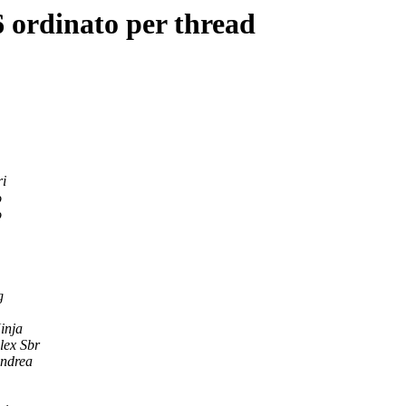
 ordinato per thread
ri
o
o
g
inja
lex Sbr
ndrea