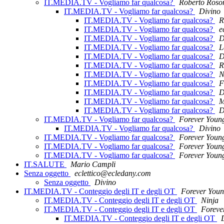
IT.MEDIA.TV - Vogliamo far qualcosa?
Roberto Roso
IT.MEDIA.TV - Vogliamo far qualcosa?
Divino
IT.MEDIA.TV - Vogliamo far qualcosa?
R
IT.MEDIA.TV - Vogliamo far qualcosa?
e
IT.MEDIA.TV - Vogliamo far qualcosa?
D
IT.MEDIA.TV - Vogliamo far qualcosa?
L
IT.MEDIA.TV - Vogliamo far qualcosa?
D
IT.MEDIA.TV - Vogliamo far qualcosa?
R
IT.MEDIA.TV - Vogliamo far qualcosa?
N
IT.MEDIA.TV - Vogliamo far qualcosa?
F
IT.MEDIA.TV - Vogliamo far qualcosa?
D
IT.MEDIA.TV - Vogliamo far qualcosa?
M
IT.MEDIA.TV - Vogliamo far qualcosa?
D
IT.MEDIA.TV - Vogliamo far qualcosa?
Forever Youn
IT.MEDIA.TV - Vogliamo far qualcosa?
Divino
IT.MEDIA.TV - Vogliamo far qualcosa?
Forever Youn
IT.MEDIA.TV - Vogliamo far qualcosa?
Forever Youn
IT.MEDIA.TV - Vogliamo far qualcosa?
Forever Youn
IT.SALUTE
Mario Campli
Senza oggetto
eclettico@ecledany.com
Senza oggetto
Divino
IT.MEDIA.TV - Conteggio degli IT e degli OT
Forever You
IT.MEDIA.TV - Conteggio degli IT e degli OT
Ninja
IT.MEDIA.TV - Conteggio degli IT e degli OT
Foreve
IT.MEDIA.TV - Conteggio degli IT e degli OT