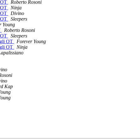
i OT
Roberto Rosoni
i OT
Ninja
i OT
Divino
i OT
Sleepers
r Young
T
Roberto Rosoni
i OT
Sleepers
egli OT
Forever Young
egli OT
Ninja
Lapalissiano
vino
Rosoni
vino
rd Kap
Young
Young