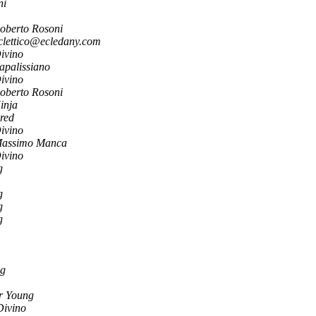
ni
oberto Rosoni
clettico@ecledany.com
ivino
apalissiano
ivino
oberto Rosoni
inja
red
ivino
assimo Manca
ivino
g
g
g
g
ng
r Young
Divino