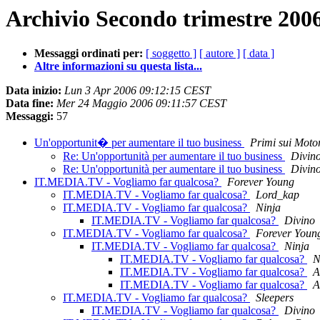
Archivio Secondo trimestre 2006
Messaggi ordinati per:
[ soggetto ]
[ autore ]
[ data ]
Altre informazioni su questa lista...
Data inizio:
Lun 3 Apr 2006 09:12:15 CEST
Data fine:
Mer 24 Maggio 2006 09:11:57 CEST
Messaggi:
57
Un'opportunit� per aumentare il tuo business
Primi sui Moto
Re: Un'opportunità per aumentare il tuo business
Divin
Re: Un'opportunità per aumentare il tuo business
Divin
IT.MEDIA.TV - Vogliamo far qualcosa?
Forever Young
IT.MEDIA.TV - Vogliamo far qualcosa?
Lord_kap
IT.MEDIA.TV - Vogliamo far qualcosa?
Ninja
IT.MEDIA.TV - Vogliamo far qualcosa?
Divino
IT.MEDIA.TV - Vogliamo far qualcosa?
Forever Youn
IT.MEDIA.TV - Vogliamo far qualcosa?
Ninja
IT.MEDIA.TV - Vogliamo far qualcosa?
N
IT.MEDIA.TV - Vogliamo far qualcosa?
A
IT.MEDIA.TV - Vogliamo far qualcosa?
A
IT.MEDIA.TV - Vogliamo far qualcosa?
Sleepers
IT.MEDIA.TV - Vogliamo far qualcosa?
Divino