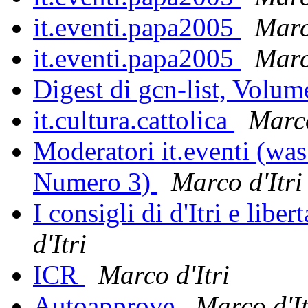
it.eventi.papa2005
Marc
it.eventi.papa2005
Marc
Digest di gcn-list, Volu
it.cultura.cattolica
Marco
Moderatori it.eventi (was
Numero 3)
Marco d'Itri
I consigli di d'Itri e liber
d'Itri
ICR
Marco d'Itri
Autoapprove
Marco d'It