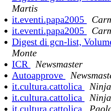
Martis
it.eventi.papa2005
Carm
it.eventi.papa2005
Carm
Digest di gcn-list, Volu
Monte
ICR
Newsmaster
Autoapprove
Newsmast
it.cultura.cattolica
Ninj
it.cultura.cattolica
Ninj
it.cultura.cattolica
Paol