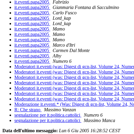
it.eventi.papa2005
Fabrizio
it.eventi.papa2005
Gianmaria Fontana di Sacculmino
it.eventi.papa2005
Carlo Fusco
it.eventi.papa2005
Lord_kap
it.eventi.papa2005
Lord_kap
it.eventi.papa2005
Mamo
it.eventi.papa2005
Mamo
it.eventi.papa2005
Mamo
it.eventi.papa2005
Marco d'Itri
it.eventi.papa2005
Carmen Dal Monte
it.eventi.papa2005
Alby
it.eventi.papa2005
Numero 6
Moderatori it.eventi (was: Digest di gcn-list, Volume 24, Nume
Moderatori it.eventi (was: Digest di gcn-list, Volume 24, Nume
Moderatori it.eventi (was: Digest di gcn-list, Volume 24, Nume
Moderatori it.eventi (was: Digest di gcn-list, Volume 24, Nume
Moderatori it.eventi (was: Digest di gcn-list, Volume 24, Nume
Moderatori it.eventi (was: Digest di gcn-list, Volume 24, Nume
Moderatori it.eventi (was: Digest di gcn-list, Volume 24, Nume
Moderazione it.eventi.* (Was: Digest di gcn-list, Volume 24, 
R: Che strano
Massimo Vanzan
segnalazione per it.politica.cattolici
Numero 6
segnalazione per it.politica.cattolici
Massimo Manca
Data dell'ultimo messaggio:
Lun 6 Giu 2005 16:28:52 CEST