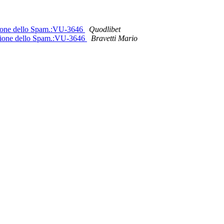
ezione dello Spam.:VU-3646
Quodlibet
tezione dello Spam.:VU-3646
Bravetti Mario