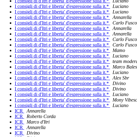
I consigli di d'Itri e liberta' d'espressione sulla it.*
Luciano
I consigli di d'Itri e liberta' d'espressione sulla it.*
Luciano
I consigli di d'Itri e liberta' d'espressione sulla it.*
Luciano
I consigli di d'Itri e liberta' d'espressione sulla it.*
Annarella
I consigli di d'Itri e liberta' d'espressione sulla it.*
Carlo Fusco
I consigli di d'Itri e liberta' d'espressione sulla it.*
Annarella
I consigli di d'Itri e liberta' d'espressione sulla it.*
Annarella
I consigli di d'Itri e liberta' d'espressione sulla it.*
Carlo Fusco
I consigli di d'Itri e liberta' d'espressione sulla it.*
Carlo Fusco
I consigli di d'Itri e liberta' d'espressione sulla it.*
Mamo
I consigli di d'Itri e liberta' d'espressione sulla it.*
Luciano
I consigli di d'Itri e liberta' d'espressione sulla it.*
team moderato
I consigli di d'Itri e liberta' d'espressione sulla it.*
Marco Bales
I consigli di d'Itri e liberta' d'espressione sulla it.*
Luciano
I consigli di d'Itri e liberta' d'espressione sulla it.*
Alex Sbr
I consigli di d'Itri e liberta' d'espressione sulla it.*
Divino
I consigli di d'Itri e liberta' d'espressione sulla it.*
Divino
I consigli di d'Itri e liberta' d'espressione sulla it.*
Luciano
I consigli di d'Itri e liberta' d'espressione sulla it.*
Mony Vibes
I consigli di d'Itri e liberta' d'espressione sulla it.*
Luciano
ICR
Annarella
ICR
Roberto Corda
ICR
Marco d'Itri
ICR
Annarella
ICR
Divino