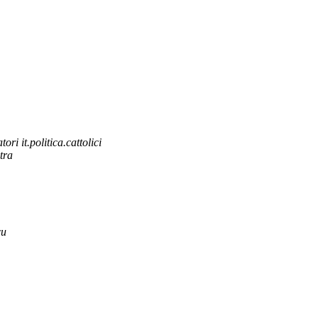
ri it.politica.cattolici
tra
cu