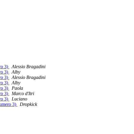
ro 3)
Alessio Bragadini
ro 3)
Alby
ro 3)
Alessio Bragadini
ro 3)
Alby
ro 3)
Paola
ro 3)
Marco d'Itri
ro 3)
Luciano
Numero 3)
Dropkick