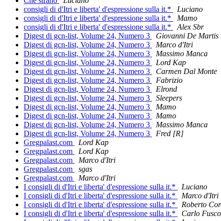
Che strano
Luciano
consigli di d'Itri e liberta' d'espressione sulla it.*
Luciano
consigli di d'Itri e liberta' d'espressione sulla it.*
Mamo
consigli di d'Itri e liberta' d'espressione sulla it.*
Alex Sbr
Digest di gcn-list, Volume 24, Numero 3
Giovanni De Martis
Digest di gcn-list, Volume 24, Numero 3
Marco d'Itri
Digest di gcn-list, Volume 24, Numero 3
Massimo Manca
Digest di gcn-list, Volume 24, Numero 3
Lord Kap
Digest di gcn-list, Volume 24, Numero 3
Carmen Dal Monte
Digest di gcn-list, Volume 24, Numero 3
Fabrizio
Digest di gcn-list, Volume 24, Numero 3
Elrond
Digest di gcn-list, Volume 24, Numero 3
Sleepers
Digest di gcn-list, Volume 24, Numero 3
Mamo
Digest di gcn-list, Volume 24, Numero 3
Mamo
Digest di gcn-list, Volume 24, Numero 3
Massimo Manca
Digest di gcn-list, Volume 24, Numero 3
Fred [R]
Gregpalast.com
Lord Kap
Gregpalast.com
Lord Kap
Gregpalast.com
Marco d'Itri
Gregpalast.com
sgas
Gregpalast.com
Marco d'Itri
I consigli di d'Itri e liberta' d'espressione sulla it.*
Luciano
I consigli di d'Itri e liberta' d'espressione sulla it.*
Marco d'Itri
I consigli di d'Itri e liberta' d'espressione sulla it.*
Roberto Co
I consigli di d'Itri e liberta' d'espressione sulla it.*
Carlo Fusco