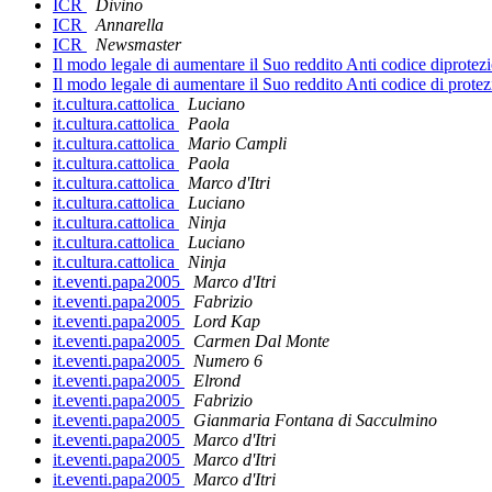
ICR
Divino
ICR
Annarella
ICR
Newsmaster
Il modo legale di aumentare il Suo reddito Anti codice diprot
Il modo legale di aumentare il Suo reddito Anti codice di pro
it.cultura.cattolica
Luciano
it.cultura.cattolica
Paola
it.cultura.cattolica
Mario Campli
it.cultura.cattolica
Paola
it.cultura.cattolica
Marco d'Itri
it.cultura.cattolica
Luciano
it.cultura.cattolica
Ninja
it.cultura.cattolica
Luciano
it.cultura.cattolica
Ninja
it.eventi.papa2005
Marco d'Itri
it.eventi.papa2005
Fabrizio
it.eventi.papa2005
Lord Kap
it.eventi.papa2005
Carmen Dal Monte
it.eventi.papa2005
Numero 6
it.eventi.papa2005
Elrond
it.eventi.papa2005
Fabrizio
it.eventi.papa2005
Gianmaria Fontana di Sacculmino
it.eventi.papa2005
Marco d'Itri
it.eventi.papa2005
Marco d'Itri
it.eventi.papa2005
Marco d'Itri