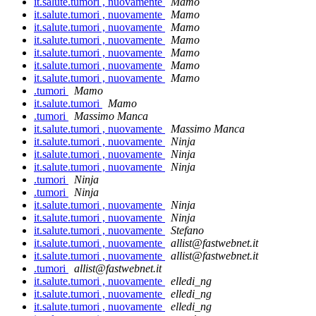
it.salute.tumori , nuovamente
Mamo
it.salute.tumori , nuovamente
Mamo
it.salute.tumori , nuovamente
Mamo
it.salute.tumori , nuovamente
Mamo
it.salute.tumori , nuovamente
Mamo
it.salute.tumori , nuovamente
Mamo
it.salute.tumori , nuovamente
Mamo
.tumori
Mamo
it.salute.tumori
Mamo
.tumori
Massimo Manca
it.salute.tumori , nuovamente
Massimo Manca
it.salute.tumori , nuovamente
Ninja
it.salute.tumori , nuovamente
Ninja
it.salute.tumori , nuovamente
Ninja
.tumori
Ninja
.tumori
Ninja
it.salute.tumori , nuovamente
Ninja
it.salute.tumori , nuovamente
Ninja
it.salute.tumori , nuovamente
Stefano
it.salute.tumori , nuovamente
allist@fastwebnet.it
it.salute.tumori , nuovamente
allist@fastwebnet.it
.tumori
allist@fastwebnet.it
it.salute.tumori , nuovamente
elledi_ng
it.salute.tumori , nuovamente
elledi_ng
it.salute.tumori , nuovamente
elledi_ng