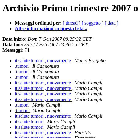
Archivio Primo trimestre 2007 o
Messaggi ordinati per:
[ thread ]
[ soggetto ]
[ data ]
Altre informazioni su questa lista...
Data inizio:
Dom 7 Gen 2007 09:25:32 CET
Data fine:
Sab 17 Feb 2007 23:46:55 CET
Messaggi:
74
it.salute.tumori , nuovamente
Marco Bragotto
.tumori
Il Camionista
.tumori
Il Camionista
.tumori
Il Camionista
it.salute.tumori , nuovamente
Mario Campli
it.salute.tumori , nuovamente
Mario Campli
it.salute.tumori , nuovamente
Mario Campli
it.salute.tumori , nuovamente
Mario Campli
.tumori
Mario Campli
.tumori
Mario Campli
it.salute.tumori , nuovamente
Mario Campli
it.salute.tumori
Mario Campli
it.salute.tumori
Mario Campli
it.salute.tumori , nuovamente
Fabrizio